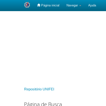
Página inicial
Navegar
Ajuda
Skip
navigation
Repositório UNIFEI
Página de Busca