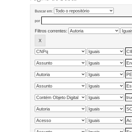
Buscar em:
por
Filtros correntes: