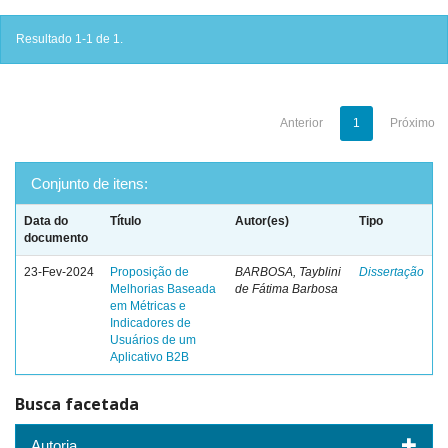
Resultado 1-1 de 1.
Anterior
1
Próximo
Conjunto de itens:
Data do
Título
Autor(es)
Tipo
documento
23-Fev-2024
Proposição de
BARBOSA, Tayblini
Dissertação
Melhorias Baseada
de Fátima Barbosa
em Métricas e
Indicadores de
Usuários de um
Aplicativo B2B
Busca facetada
Autoria