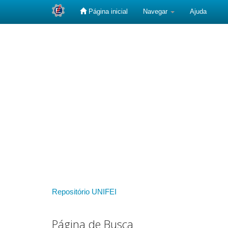
Página inicial
Navegar
Ajuda
Skip
navigation
Repositório UNIFEI
Página de Busca