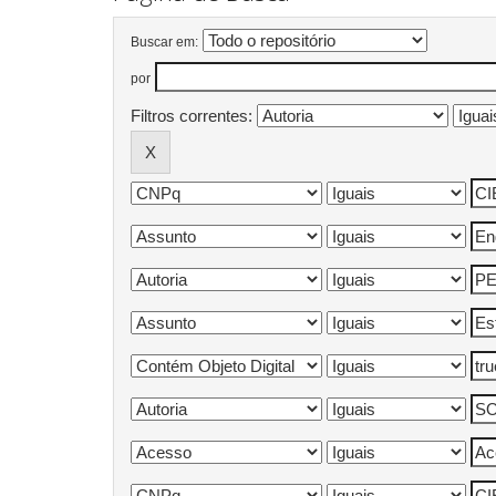
Buscar em:
por
Filtros correntes: