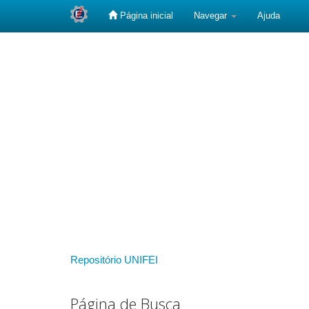
Página inicial
Navegar
Ajuda
Skip
navigation
Repositório UNIFEI
Página de Busca