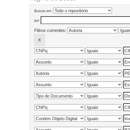
Buscar em:
por
Filtros correntes: