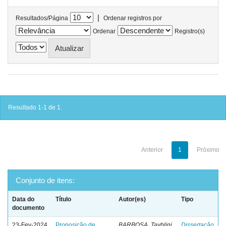
|
Resultados/Página
Ordenar registros por
Ordenar
Registro(s)
Resultado 1-1 de 1.
Anterior
1
Próximo
Conjunto de itens:
Data do
Título
Autor(es)
Tipo
documento
23-Fev-2024
Proposição de
BARBOSA, Tayblini
Dissertação