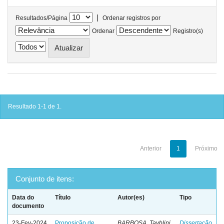
|
Resultados/Página
Ordenar registros por
Ordenar
Registro(s)
Resultado 1-1 de 1.
Anterior
1
Próximo
Conjunto de itens:
Data do
Título
Autor(es)
Tipo
documento
23-Fev-2024
Proposição de
BARBOSA, Tayblini
Dissertação