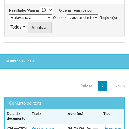
|
Resultados/Página
Ordenar registros por
Ordenar
Registro(s)
Resultado 1-1 de 1.
Anterior
1
Próximo
Conjunto de itens:
Data do
Título
Autor(es)
Tipo
documento
23-Fev-2024
Proposição de
BARBOSA, Tayblini
Dissertação