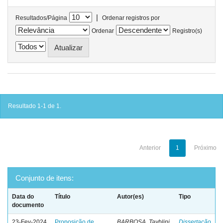
|
Resultados/Página
Ordenar registros por
Ordenar
Registro(s)
Resultado 1-1 de 1.
Anterior
1
Próximo
Conjunto de itens:
Data do
Título
Autor(es)
Tipo
documento
23-Fev-2024
Proposição de
BARBOSA, Tayblini
Dissertação