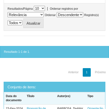
|
Resultados/Página
Ordenar registros por
Ordenar
Registro(s)
Resultado 1-1 de 1.
Anterior
1
Próximo
Conjunto de itens:
Data do
Título
Autor(es)
Tipo
documento
23-Fev-2024
Proposição de
BARBOSA, Tayblini
Dissertação