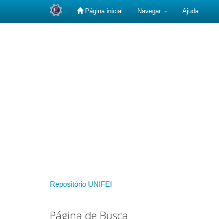
Página inicial
Navegar
Ajuda
Skip
navigation
Repositório UNIFEI
Página de Busca