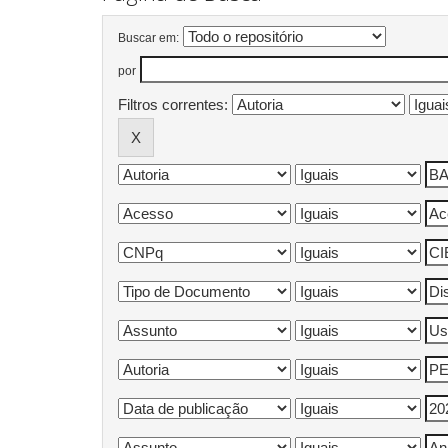
Buscar em:
por
Filtros correntes: