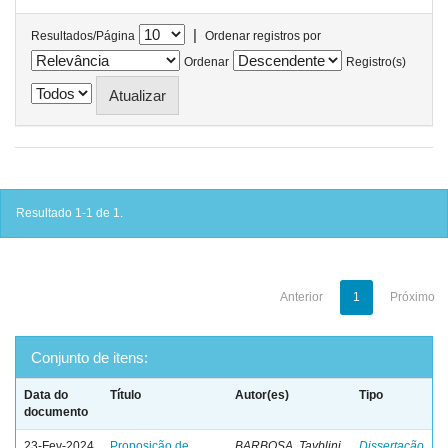
|
Resultados/Página
Ordenar registros por
Ordenar
Registro(s)
Resultado 1-1 de 1.
Anterior
1
Próximo
Conjunto de itens:
Data do
Título
Autor(es)
Tipo
documento
23-Fev-2024
Proposição de
BARBOSA, Tayblini
Dissertação