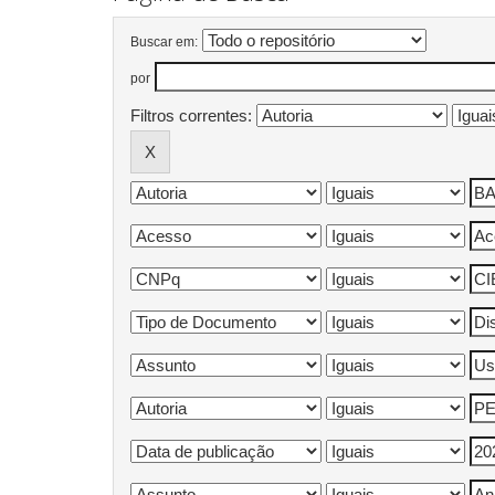
Buscar em:
por
Filtros correntes: