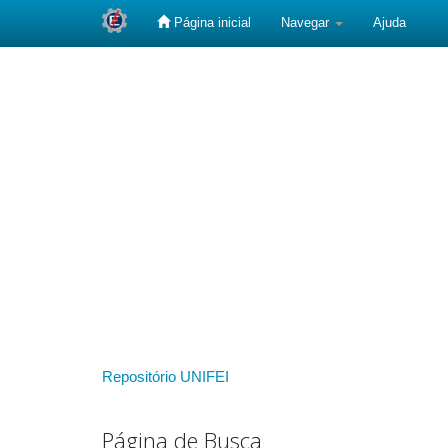
Página inicial
Navegar
Ajuda
Skip
navigation
Repositório UNIFEI
Página de Busca