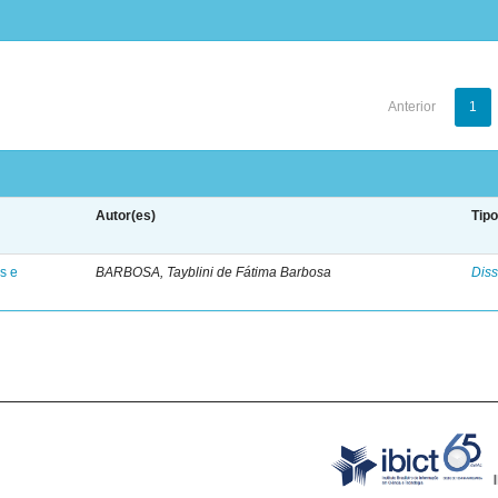
Anterior
1
Autor(es)
Tip
s e
BARBOSA, Tayblini de Fátima Barbosa
Diss
B