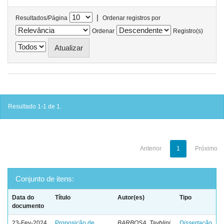
|
Resultados/Página
Ordenar registros por
Ordenar
Registro(s)
Resultado 1-1 de 1.
Anterior
1
Próximo
Conjunto de itens:
Data do
Título
Autor(es)
Tipo
documento
23-Fev-2024
Proposição de
BARBOSA, Tayblini
Dissertação