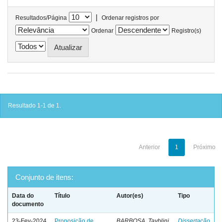
|
Resultados/Página
Ordenar registros por
Ordenar
Registro(s)
Resultado 1-1 de 1.
Anterior
1
Próximo
Conjunto de itens:
Data do
Título
Autor(es)
Tipo
documento
23-Fev-2024
Proposição de
BARBOSA, Tayblini
Dissertação