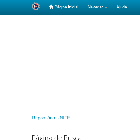
Página inicial
Navegar
Ajuda
Skip
navigation
Repositório UNIFEI
Página de Busca