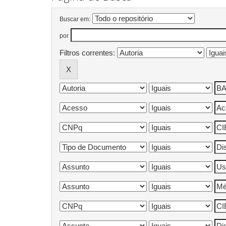
Buscar em:
por
Filtros correntes: