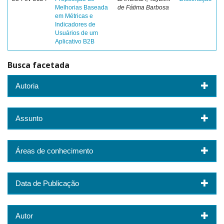
Melhorias Baseada
de Fátima Barbosa
em Métricas e
Indicadores de
Usuários de um
Aplicativo B2B
Busca facetada
Autoria
Assunto
Áreas de conhecimento
Data de Publicação
Autor