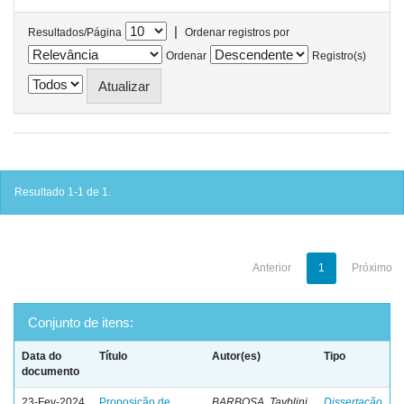
|
Resultados/Página
Ordenar registros por
Ordenar
Registro(s)
Resultado 1-1 de 1.
Anterior
1
Próximo
Conjunto de itens:
Data do
Título
Autor(es)
Tipo
documento
23-Fev-2024
Proposição de
BARBOSA, Tayblini
Dissertação