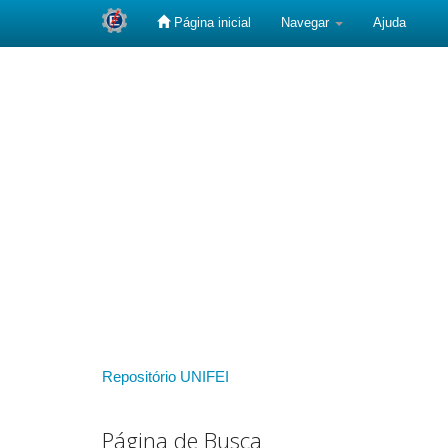
Página inicial
Navegar
Ajuda
Skip
navigation
Repositório UNIFEI
Página de Busca