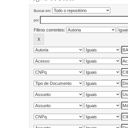
Buscar em:
por
Filtros correntes: