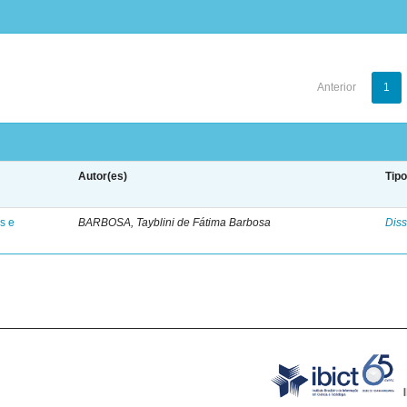
Anterior
1
Autor(es)
Tip
s e
BARBOSA, Tayblini de Fátima Barbosa
Diss
B