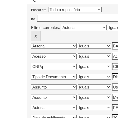
Buscar em:
por
Filtros correntes: