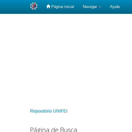
Página inicial
Navegar
Ajuda
Skip
navigation
Repositório UNIFEI
Página de Busca