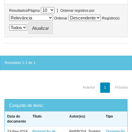
|
Resultados/Página
Ordenar registros por
Ordenar
Registro(s)
Resultado 1-1 de 1.
Anterior
1
Próximo
Conjunto de itens:
Data do
Título
Autor(es)
Tipo
documento
23-Fev-2024
Proposição de
BARBOSA, Tayblini
Dissertação