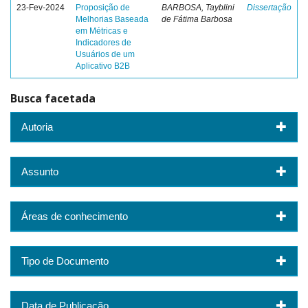
23-Fev-2024
Proposição de
BARBOSA, Tayblini
Dissertação
Melhorias Baseada
de Fátima Barbosa
em Métricas e
Indicadores de
Usuários de um
Aplicativo B2B
Busca facetada
Autoria
Assunto
Áreas de conhecimento
Tipo de Documento
Data de Publicação