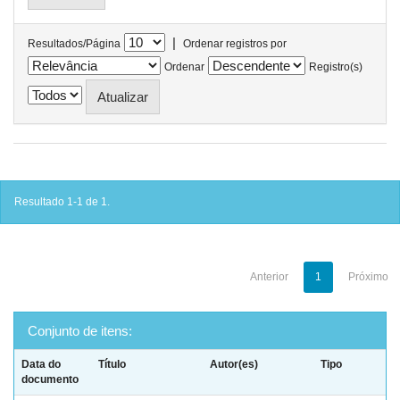
|
Resultados/Página
Ordenar registros por
Ordenar
Registro(s)
Resultado 1-1 de 1.
Anterior
1
Próximo
Conjunto de itens:
Data do
Título
Autor(es)
Tipo
documento