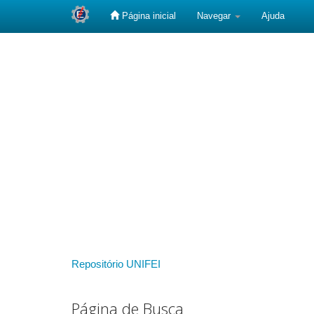
Página inicial
Navegar
Ajuda
Skip
navigation
Repositório UNIFEI
Página de Busca