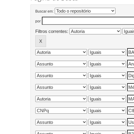
Buscar em:
por
Filtros correntes: