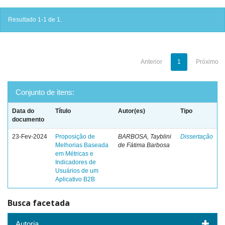
Resultado 1-1 de 1.
Anterior
1
Próximo
Conjunto de itens:
Data do
Título
Autor(es)
Tipo
documento
23-Fev-2024
Proposição de
BARBOSA, Tayblini
Dissertação
Melhorias Baseada
de Fátima Barbosa
em Métricas e
Indicadores de
Usuários de um
Aplicativo B2B
Busca facetada
Autoria