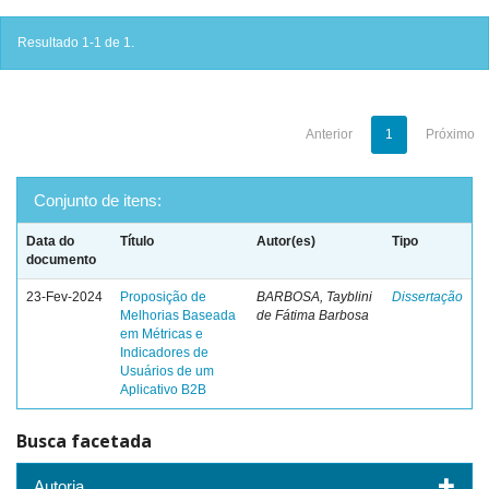
Resultado 1-1 de 1.
Anterior
1
Próximo
Conjunto de itens:
Data do
Título
Autor(es)
Tipo
documento
23-Fev-2024
Proposição de
BARBOSA, Tayblini
Dissertação
Melhorias Baseada
de Fátima Barbosa
em Métricas e
Indicadores de
Usuários de um
Aplicativo B2B
Busca facetada
Autoria