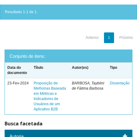
Resultado 1-1 de 1.
Anterior
1
Próximo
Conjunto de itens:
Data do
Título
Autor(es)
Tipo
documento
23-Fev-2024
Proposição de
BARBOSA, Tayblini
Dissertação
Melhorias Baseada
de Fátima Barbosa
em Métricas e
Indicadores de
Usuários de um
Aplicativo B2B
Busca facetada
Autoria