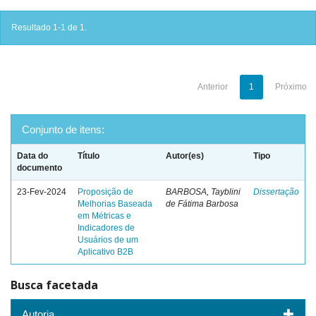
Resultado 1-1 de 1.
Anterior
1
Próximo
Conjunto de itens:
Data do
Título
Autor(es)
Tipo
documento
23-Fev-2024
Proposição de
BARBOSA, Tayblini
Dissertação
Melhorias Baseada
de Fátima Barbosa
em Métricas e
Indicadores de
Usuários de um
Aplicativo B2B
Busca facetada
Autoria