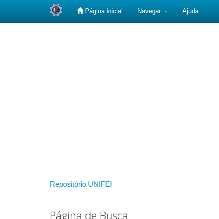
Página inicial
Navegar
Ajuda
Skip
navigation
Repositório UNIFEI
Página de Busca