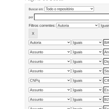
Buscar em:
por
Filtros correntes: