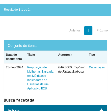
Resultado 1-1 de 1.
Anterior
1
Próximo
Conjunto de itens:
Data do
Título
Autor(es)
Tipo
documento
23-Fev-2024
Proposição de
BARBOSA, Tayblini
Dissertação
Melhorias Baseada
de Fátima Barbosa
em Métricas e
Indicadores de
Usuários de um
Aplicativo B2B
Busca facetada
Autoria