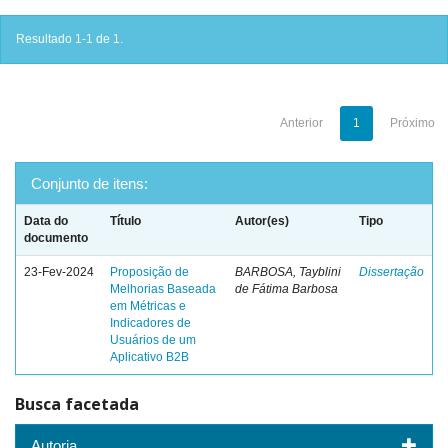
Resultado 1-1 de 1.
Anterior
1
Próximo
Conjunto de itens:
Data do
Título
Autor(es)
Tipo
documento
23-Fev-2024
Proposição de
BARBOSA, Tayblini
Dissertação
Melhorias Baseada
de Fátima Barbosa
em Métricas e
Indicadores de
Usuários de um
Aplicativo B2B
Busca facetada
Autoria