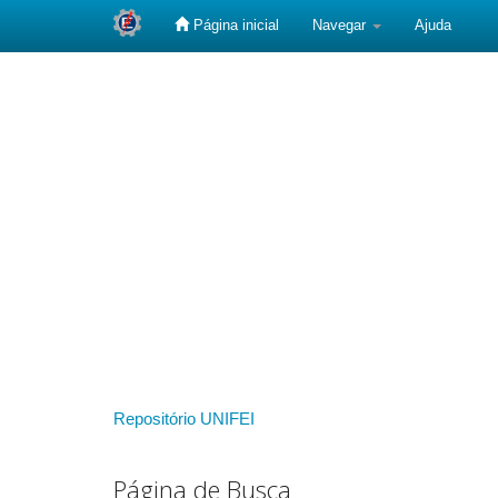
Página inicial
Navegar
Ajuda
Skip
navigation
Repositório UNIFEI
Página de Busca