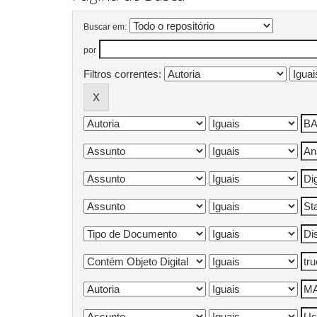
Buscar em:
por
Filtros correntes: