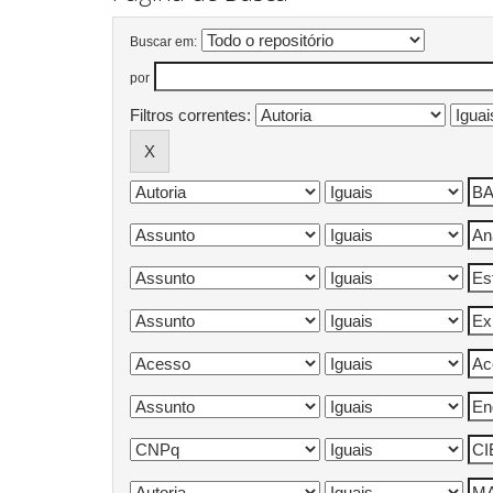
Buscar em:
por
Filtros correntes: