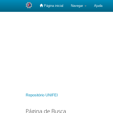
Página inicial
Navegar
Ajuda
Skip
navigation
Repositório UNIFEI
Página de Busca