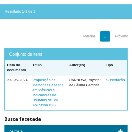
Resultado 1-1 de 1.
Anterior
1
Próximo
Conjunto de itens:
Data do
Título
Autor(es)
Tipo
documento
23-Fev-2024
Proposição de
BARBOSA, Tayblini
Dissertação
Melhorias Baseada
de Fátima Barbosa
em Métricas e
Indicadores de
Usuários de um
Aplicativo B2B
Busca facetada
Autoria