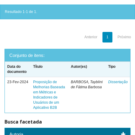
Resultado 1-1 de 1.
Anterior
1
Próximo
Conjunto de itens:
Data do
Título
Autor(es)
Tipo
documento
23-Fev-2024
Proposição de
BARBOSA, Tayblini
Dissertação
Melhorias Baseada
de Fátima Barbosa
em Métricas e
Indicadores de
Usuários de um
Aplicativo B2B
Busca facetada
Autoria