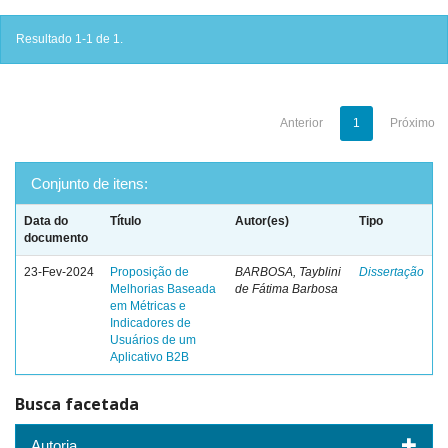
Resultado 1-1 de 1.
Anterior
1
Próximo
Conjunto de itens:
Data do
Título
Autor(es)
Tipo
documento
23-Fev-2024
Proposição de
BARBOSA, Tayblini
Dissertação
Melhorias Baseada
de Fátima Barbosa
em Métricas e
Indicadores de
Usuários de um
Aplicativo B2B
Busca facetada
Autoria