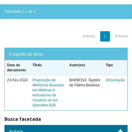
Resultado 1-1 de 1.
Anterior
1
Próximo
Conjunto de itens:
Data do
Título
Autor(es)
Tipo
documento
23-Fev-2024
Proposição de
BARBOSA, Tayblini
Dissertação
Melhorias Baseada
de Fátima Barbosa
em Métricas e
Indicadores de
Usuários de um
Aplicativo B2B
Busca facetada
Autoria