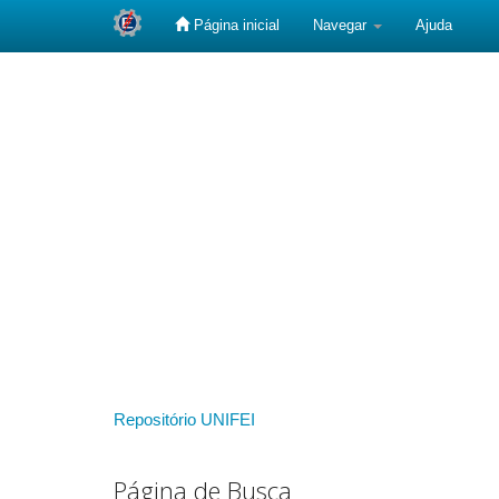
Página inicial
Navegar
Ajuda
Skip
navigation
Repositório UNIFEI
Página de Busca