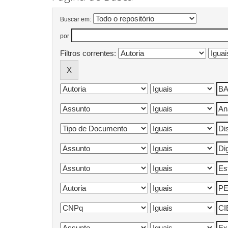
Buscar em:
por
Filtros correntes: