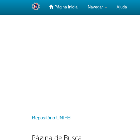
Página inicial
Navegar
Ajuda
Skip
navigation
Repositório UNIFEI
Página de Busca