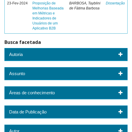
23-Fev-2024
Proposição de
BARBOSA, Tayblini
Dissertação
Melhorias Baseada
de Fátima Barbosa
em Métricas e
Indicadores de
Usuários de um
Aplicativo B2B
Busca facetada
Autoria
Assunto
Áreas de conhecimento
Data de Publicação
Autor