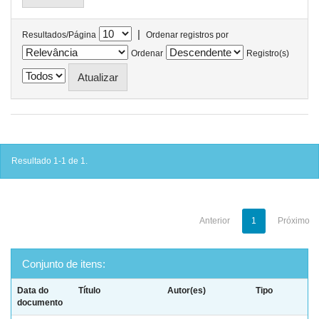
|
Resultados/Página
Ordenar registros por
Ordenar
Registro(s)
Resultado 1-1 de 1.
Anterior
1
Próximo
Conjunto de itens:
Data do
Título
Autor(es)
Tipo
documento