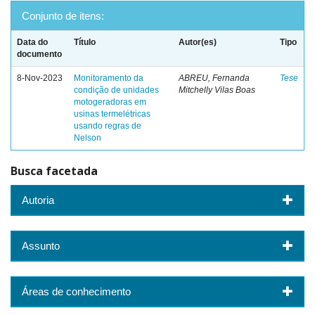
Conjunto de itens:
Data do
Título
Autor(es)
Tipo
documento
8-Nov-2023
Monitoramento da
ABREU, Fernanda
Tese
condição de unidades
Mitchelly Vilas Boas
motogeradoras em
usinas termelétricas
usando regras de
Nelson
Busca facetada
Autoria
Assunto
Áreas de conhecimento