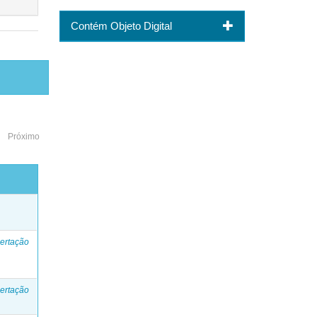
Contém Objeto Digital
Próximo
o
ertação
ertação