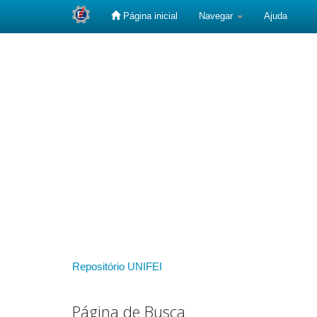
Página inicial
Navegar
Ajuda
Skip
navigation
Repositório UNIFEI
Página de Busca