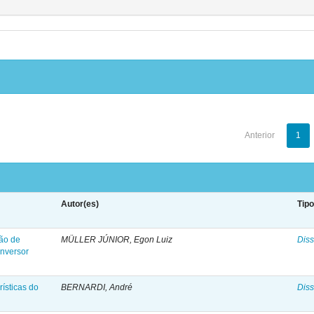
Anterior
1
Autor(es)
Tip
ção de
MÜLLER JÚNIOR, Egon Luiz
Diss
inversor
ísticas do
BERNARDI, André
Diss