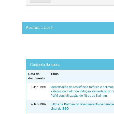
Resultado 1-3 de 3.
Conjunto de itens:
Data do
Título
documento
2-Jan-1991
Identificação da resistência rotórica e estima
estados do motor de indução alimentado por 
PWM com utilização de filtros de Kalman
2-Jan-1999
Filtros de Kalman no levantamento de caracter
sinal de EEG