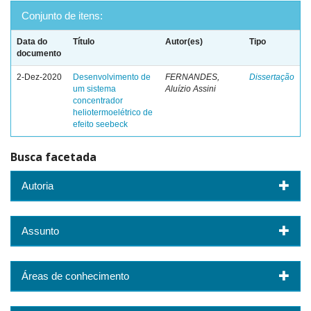
Conjunto de itens:
Data do
Título
Autor(es)
Tipo
documento
2-Dez-2020
Desenvolvimento de
FERNANDES,
Dissertação
um sistema
Aluízio Assini
concentrador
heliotermoelétrico de
efeito seebeck
Busca facetada
Autoria
Assunto
Áreas de conhecimento