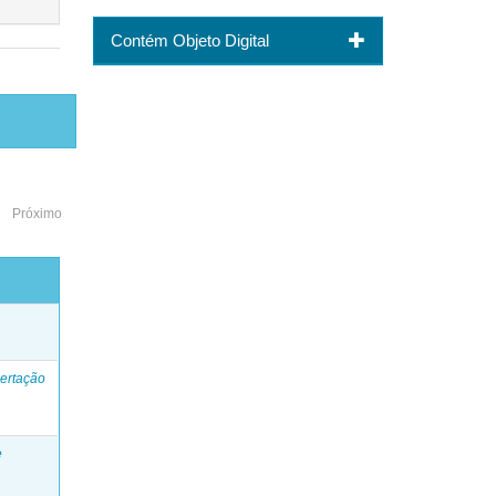
Contém Objeto Digital
Próximo
o
ertação
e