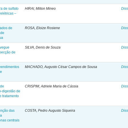
ra de sulfato
HIRAI, Milton Mineo
Diss
elétricas –
dados de
ROSA, Eloize Rosiene
Diss
ade
gua
lvegue
SILVA, Denis de Souza
Diss
specção de
reendimentos
MACHADO, Augusto César Campos de Sousa
Diss
de
 de
CRISPIM, Adriele Maria de Cássia
Diss
o-digestão de
e tratamento
função das
COSTA, Pedro Augusto Siqueira
Diss
da
nas centrais