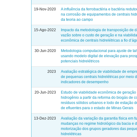
19-Nov-2020
A influência da ferrobactéria e bactéria reduto
na corrosão de equipamentos de centrais hidr
da teoria ao campo
15-Ago-2022
Impacto da metodologia de transposição de 
vazão sobre o custo de geração e na viabilid
econômica de centrais hidrelétricas a fio d’á
30-Jun-2020
Metodologia computacional para ajuste de ta
usando modelo digital de elevação para pro
potenciais hidrelétricos
2023
Avaliação estratégica de viabilidade de emp
de pequenas centrais hidrelétricas por meio 
indicadores de desempenho
20-Jun-2023
Estudo de viabilidade econômica de geração
hidrogênio a partir da reforma do biogás de c
resíduos sólidos urbanos e lodo de estação d
de efluentes para o estado de Minas Gerais
13-Dez-2023
Avaliação da variação da garantia física em 
mudanças no regime hidrológico da bacia e 
motorização dos grupos geradores das peque
hidrelétricas