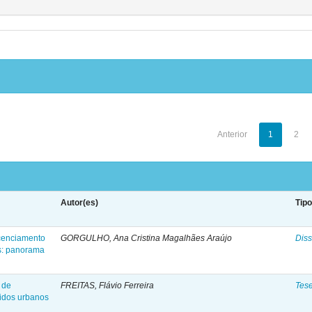
Anterior
1
2
Autor(es)
Tip
licenciamento
GORGULHO, Ana Cristina Magalhães Araújo
Diss
as: panorama
a de
FREITAS, Flávio Ferreira
Tes
lidos urbanos