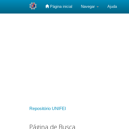
Página inicial
Navegar
Ajuda
Skip
navigation
Repositório UNIFEI
Página de Busca