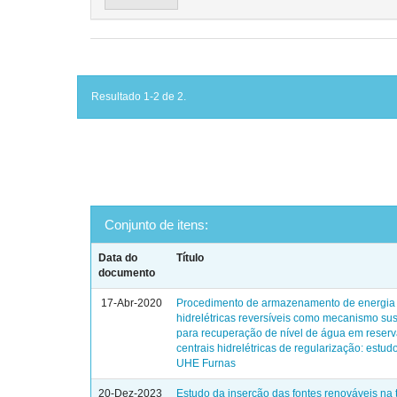
Resultado 1-2 de 2.
Conjunto de itens:
Data do
Título
documento
17-Abr-2020
Procedimento de armazenamento de energia
hidrelétricas reversíveis como mecanismo sus
para recuperação de nível de água em reserv
centrais hidrelétricas de regularização: estu
UHE Furnas
20-Dez-2023
Estudo da inserção das fontes renováveis na 