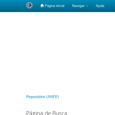
Página inicial
Navegar
Ajuda
Skip
navigation
Repositório UNIFEI
Página de Busca