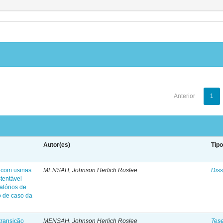
Anterior
1
Autor(es)
Tip
 com usinas
MENSAH, Johnson Herlich Roslee
Diss
tentável
atórios de
do de caso da
transição
MENSAH, Johnson Herlich Roslee
Tes