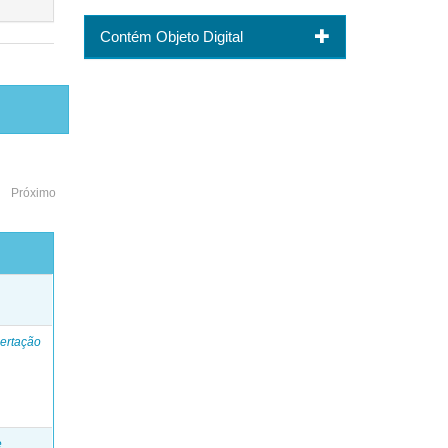
Contém Objeto Digital
Próximo
o
ertação
e