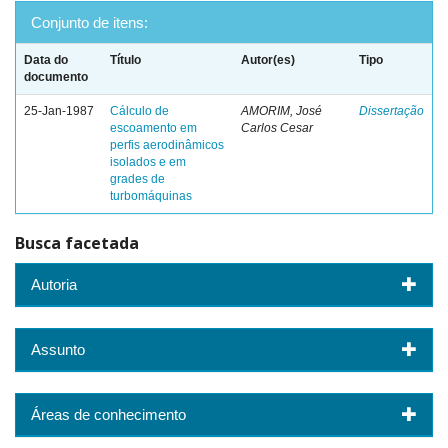
Conjunto de itens:
Data do
Título
Autor(es)
Tipo
documento
25-Jan-1987
Cálculo de
AMORIM, José
Dissertação
escoamento em
Carlos Cesar
perfis aerodinâmicos
isolados e em
grades de
turbomáquinas
Busca facetada
Autoria
Assunto
Áreas de conhecimento