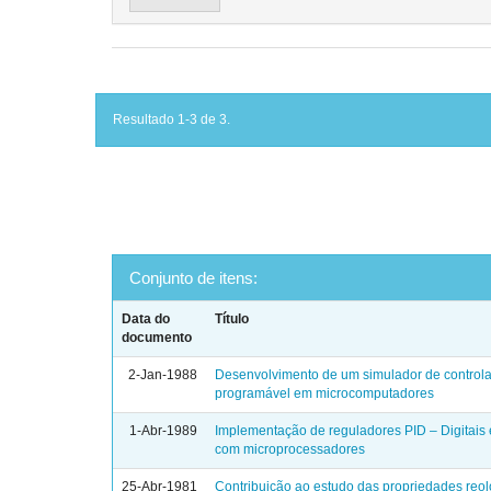
Resultado 1-3 de 3.
Conjunto de itens:
Data do
Título
documento
2-Jan-1988
Desenvolvimento de um simulador de controla
programável em microcomputadores
1-Abr-1989
Implementação de reguladores PID – Digitais
com microprocessadores
25-Abr-1981
Contribuição ao estudo das propriedades reo