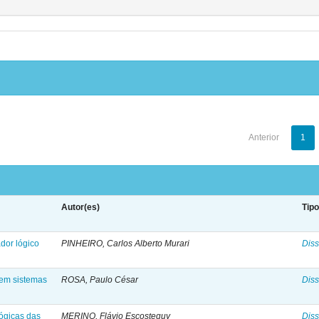
Anterior
1
Autor(es)
Tip
dor lógico
PINHEIRO, Carlos Alberto Murari
Diss
 em sistemas
ROSA, Paulo César
Diss
lógicas das
MERINO, Flávio Escosteguy
Diss