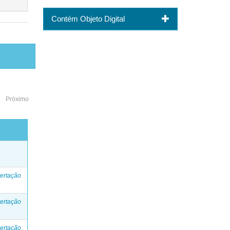
Contém Objeto Digital
Próximo
o
ertação
ertação
ertação