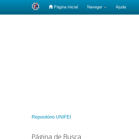
Página inicial
Navegar
Ajuda
Skip
navigation
Repositório UNIFEI
Página de Busca