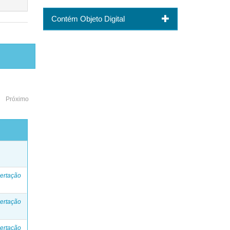
Contém Objeto Digital
Próximo
o
ertação
ertação
ertação