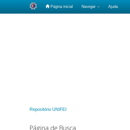
Página inicial
Navegar
Ajuda
Skip
navigation
Repositório UNIFEI
Página de Busca