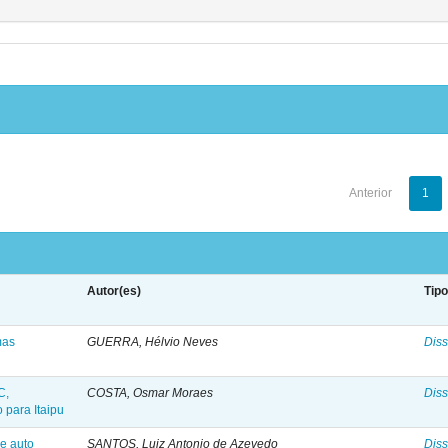
Anterior
1
Autor(es)
Tip
mas
GUERRA, Hélvio Neves
Diss
C,
COSTA, Osmar Moraes
Diss
 para Itaipu
 e auto
SANTOS, Luiz Antonio de Azevedo
Diss