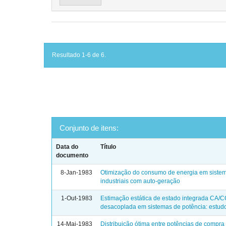
Resultado 1-6 de 6.
Conjunto de itens:
Data do
Título
documento
8-Jan-1983
Otimização do consumo de energia em siste
industriais com auto-geração
1-Out-1983
Estimação estática de estado integrada CA/C
desacoplada em sistemas de potência: estudo
14-Mai-1983
Distribuição ótima entre potências de compra