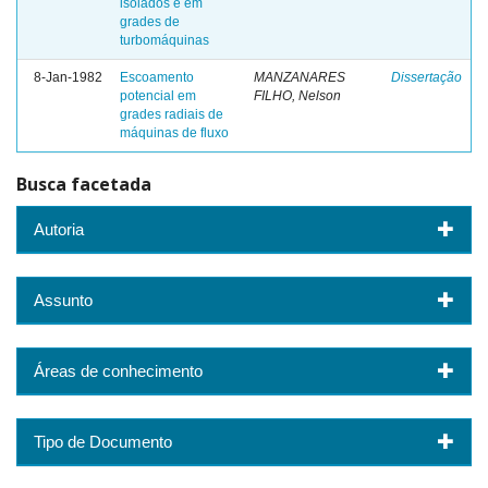
isolados e em
grades de
turbomáquinas
8-Jan-1982
Escoamento
MANZANARES
Dissertação
potencial em
FILHO, Nelson
grades radiais de
máquinas de fluxo
Busca facetada
Autoria
Assunto
Áreas de conhecimento
Tipo de Documento