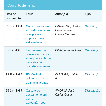
Conjunto de itens:
Data do
Título
Autor(es)
Tipo
documento
1-Dez-1981
Convecção natural
CARNEIRO, Helder
Dissertação
em turbos verticais
Fernando de
com pressão
França Mendes
imposta numa
extremidade
5-Dez-1983
Escoamento de
DINIZ, Antonio João
Dissertação
convecção natural
entre placas planas
paralelas com
pressões impostas
12-Fev-1982
Eficiência de
OLIVEIRA, Waldir
Dissertação
coletores solares
de
de placas planas
25-Jan-1987
Cálculo de
AMORIM, José
Dissertação
escoamento em
Carlos Cesar
perfis
aerodinâmicos