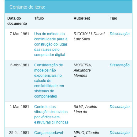
Conjunto de itens:
Data do
Título
Autor(es)
Tipo
documento
7-Mar-1981
Uso do método da
RICCIOLLI, Durval
Dissertação
continuidade para a
Luiz Silva
construção do lugar
das raízes pelo
computador digital
6-Abr-1981
Consideração de
MOREIRA,
Dissertação
modelos não
Alexandre
exponenciais no
Mendes
cálculo de
confiabilidade em
sistemas de
componentes
1-Mar-1981
Controle das
SILVA, Araildo
Dissertação
vibrações induzidas
Lima da
por vórtices em
estruturas cilíndricas
25-Jul-1981
Carga suportável
MELO, Cláudio
Dissertação