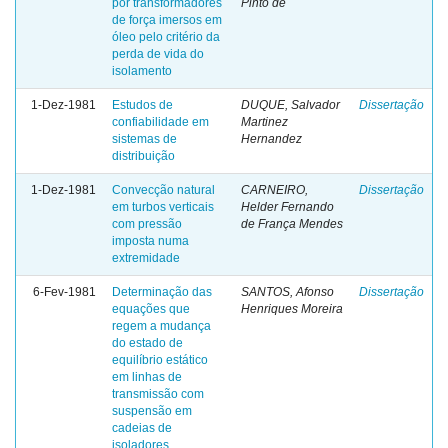
por transformadores
Pinto de
de força imersos em
óleo pelo critério da
perda de vida do
isolamento
1-Dez-1981
Estudos de
DUQUE, Salvador
Dissertação
confiabilidade em
Martinez
sistemas de
Hernandez
distribuição
1-Dez-1981
Convecção natural
CARNEIRO,
Dissertação
em turbos verticais
Helder Fernando
com pressão
de França Mendes
imposta numa
extremidade
6-Fev-1981
Determinação das
SANTOS, Afonso
Dissertação
equações que
Henriques Moreira
regem a mudança
do estado de
equilíbrio estático
em linhas de
transmissão com
suspensão em
cadeias de
isoladores