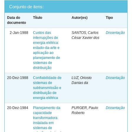
Conjunto de itens:
Data do
Título
Autor(es)
Tipo
documento
2-Jan-1988
Custos das
SANTOS, Carlos
Dissertação
interrupções de
César Xavier dos
energia elétrica:
estado-da-arte e
aplicação ao
planejamento de
sistemas de
distribuição
20-Dez-1988
Confiabilidade de
LUZ, Oriosto
Dissertação
sistemas de
Dantas da
subtransmissão e
distribuição de
energia elétrica
20-Dez-1984
Planejamento da
PURGER, Paulo
Dissertação
capacidade
Roberto
transformadora
instalada em
sistemas de