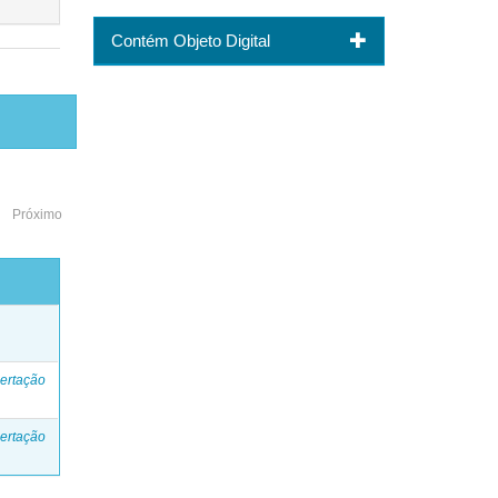
Contém Objeto Digital
Próximo
o
ertação
ertação