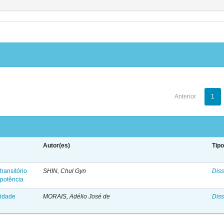
Anterior
1
Autor(es)
Tip
transitório
SHIN, Chul Gyn
Diss
 potência
lidade
MORAIS, Adélio José de
Diss