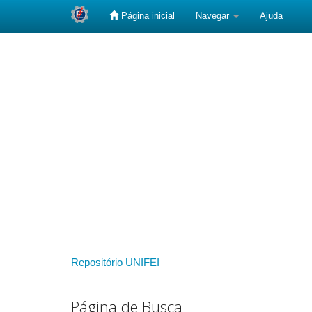
Página inicial
Navegar
Ajuda
Skip
navigation
Repositório UNIFEI
Página de Busca