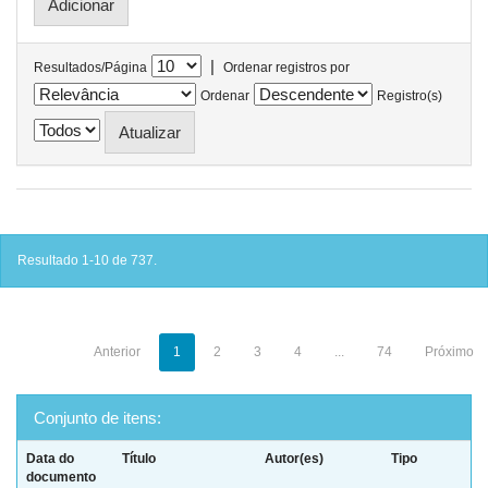
|
Resultados/Página
Ordenar registros por
Ordenar
Registro(s)
Resultado 1-10 de 737.
Anterior
1
2
3
4
...
74
Próximo
Conjunto de itens:
Data do
Título
Autor(es)
Tipo
documento