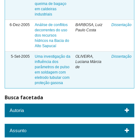
queima de bagaço
em caldeiras
industriais
6-Dez-2005
Análise de conflitos
BARBOSA, Luiz
Dissertação
decorrentes do uso
Paulo Costa
dos recursos
hídricos na Bacia do
Alto Sapucaí
5-Set-2005
Uma investigação da
OLIVEIRA,
Dissertação
influência dos
Luciana Márcia
parâmetros de pulso
de
em soldagem com
eletrodo tubular com
proteção gasosa
Busca facetada
Autoria
Assunto