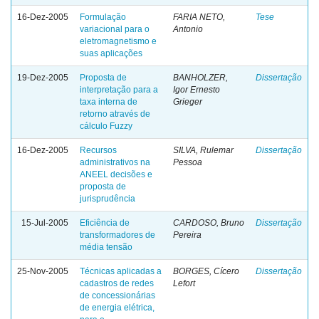
16-Dez-2005
Formulação
FARIA NETO,
Tese
variacional para o
Antonio
eletromagnetismo e
suas aplicações
19-Dez-2005
Proposta de
BANHOLZER,
Dissertação
interpretação para a
Igor Ernesto
taxa interna de
Grieger
retorno através de
cálculo Fuzzy
16-Dez-2005
Recursos
SILVA, Rulemar
Dissertação
administrativos na
Pessoa
ANEEL decisões e
proposta de
jurisprudência
15-Jul-2005
Eficiência de
CARDOSO, Bruno
Dissertação
transformadores de
Pereira
média tensão
25-Nov-2005
Técnicas aplicadas a
BORGES, Cícero
Dissertação
cadastros de redes
Lefort
de concessionárias
de energia elétrica,